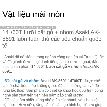
Vật liệu mài mòn
Thứ Năm, 29 tháng 9, 2016
14"/60T Lưỡi cắt gỗ + nhôm Asaki AK-
8691 luôn tuân thủ các tiêu chuẩn quốc
tế.
- Asaki đã nổi tiếng trong ngành công nghiệp tại Trung Quốc
và đã giành được một danh tiếng cao ở nước ngoài, đặc
biệt là sản phẩm
14"/60T Lưỡi cắt gỗ + nhôm Asaki AK-
8691.
-
Đĩa cắt gỗ và nhôm
Asaki AK-8691 14"/60T
được chế
tạo từ chất liệu thép không gỉ, có đặc tính cứng cáp và độ
rung lắc thấp. Sản phẩm có thiết kế khoa học dựa trên công
nghệ sản xuất tiên tiến nên đảm bảo chất lượng.
- Đĩa cắt gồm nhiều răng nhỏ giúp cắt nhanh và ít hao vật
liệu hơn. Hơn nữa, răng cắt có cấu tạo hình học tối ưu giúp